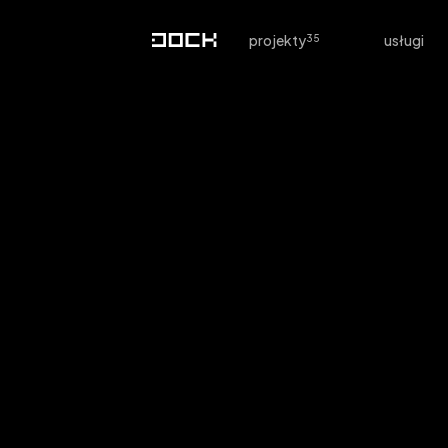
projekty
usługi
Dzienniczek online
językowej