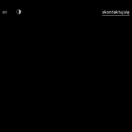
en
skontaktuj się
 dla szkoły